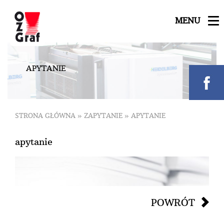
MENU
A
P
Y
T
A
N
I
E
STRONA GŁÓWNA
»
ZAPYTANIE
»
APYTANIE
apytanie
POWRÓT