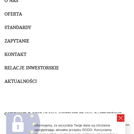
O NAS
OFERTA
STANDARDY
ZAPYTANIE
KONTAKT
RELACJE INWESTORSKIE
AKTUALNOŚCI
COPYRIGHT © OZGRAF 2018. WSZELKIE PRAWA ZASTRZEŻONE.
Informujemy, że wszystkie Twoje dane są chronione
uwzględniając aktualne przepisy RODO. Korzystamy