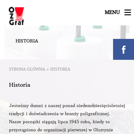
MENU
H
I
S
T
O
R
I
A
STRONA GŁÓWNA
»
HISTORIA
Historia
Jesteśmy dumni z naszej ponad siedemdziesięcioletniej
tradycji i doświadczenia w branży poligraficznej.
Nasze początki sięgają lipca 1945 roku, kiedy to
przystąpiono do organizacji pierwszej w Olsztynie