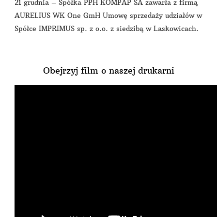
21 grudnia – Spółka PPH KOMPAP SA zawarła z firmą
AURELIUS WK One GmH Umowę sprzedaży udziałów w
Spółce IMPRIMUS sp. z o.o. z siedzibą w Laskowicach.
Obejrzyj film o naszej drukarni