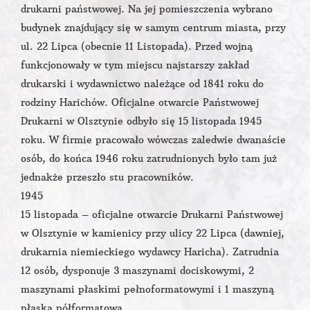
drukarni państwowej. Na jej pomieszczenia wybrano
budynek znajdujący się w samym centrum miasta, przy
ul. 22 Lipca (obecnie 11 Listopada). Przed wojną
funkcjonowały w tym miejscu najstarszy zakład
drukarski i wydawnictwo należące od 1841 roku do
rodziny Harichów. Oficjalne otwarcie Państwowej
Drukarni w Olsztynie odbyło się 15 listopada 1945
roku. W firmie pracowało wówczas zaledwie dwanaście
osób, do końca 1946 roku zatrudnionych było tam już
jednakże przeszło stu pracowników.
1945
15 listopada – oficjalne otwarcie Drukarni Państwowej
w Olsztynie w kamienicy przy ulicy 22 Lipca (dawniej,
drukarnia niemieckiego wydawcy Haricha). Zatrudnia
12 osób, dysponuje 3 maszynami dociskowymi, 2
maszynami płaskimi pełnoformatowymi i 1 maszyną
płaską półformatową.