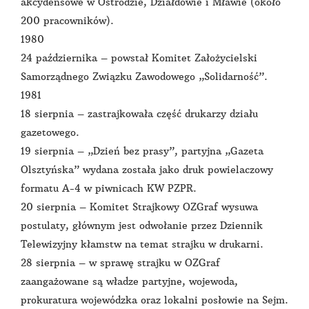
akcydensowe w Ostródzie, Działdowie i Mławie (około
200 pracowników).
1980
24 października – powstał Komitet Założycielski
Samorządnego Związku Zawodowego „Solidarność”.
1981
18 sierpnia – zastrajkowała część drukarzy działu
gazetowego.
19 sierpnia – „Dzień bez prasy”, partyjna „Gazeta
Olsztyńska” wydana została jako druk powielaczowy
formatu A-4 w piwnicach KW PZPR.
20 sierpnia – Komitet Strajkowy OZGraf wysuwa
postulaty, głównym jest odwołanie przez Dziennik
Telewizyjny kłamstw na temat strajku w drukarni.
28 sierpnia – w sprawę strajku w OZGraf
zaangażowane są władze partyjne, wojewoda,
prokuratura wojewódzka oraz lokalni posłowie na Sejm.