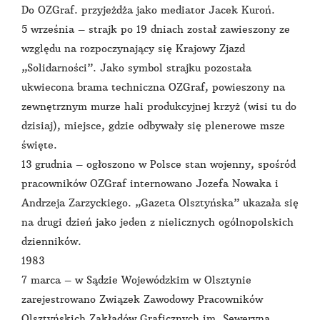
Do OZGraf. przyjeżdża jako mediator Jacek Kuroń.
5 września – strajk po 19 dniach został zawieszony ze
względu na rozpoczynający się Krajowy Zjazd
„Solidarności”. Jako symbol strajku pozostała
ukwiecona brama techniczna OZGraf, powieszony na
zewnętrznym murze hali produkcyjnej krzyż (wisi tu do
dzisiaj), miejsce, gdzie odbywały się plenerowe msze
święte.
13 grudnia – ogłoszono w Polsce stan wojenny, spośród
pracowników OZGraf internowano Jozefa Nowaka i
Andrzeja Zarzyckiego. „Gazeta Olsztyńska” ukazała się
na drugi dzień jako jeden z nielicznych ogólnopolskich
dzienników.
1983
7 marca – w Sądzie Wojewódzkim w Olsztynie
zarejestrowano Związek Zawodowy Pracowników
Olsztyńskich Zakładów Graficznych im. Seweryna