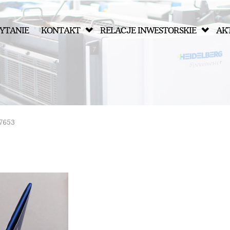
YTANIE
KONTAKT
RELACJE INWESTORSKIE
AK
7653