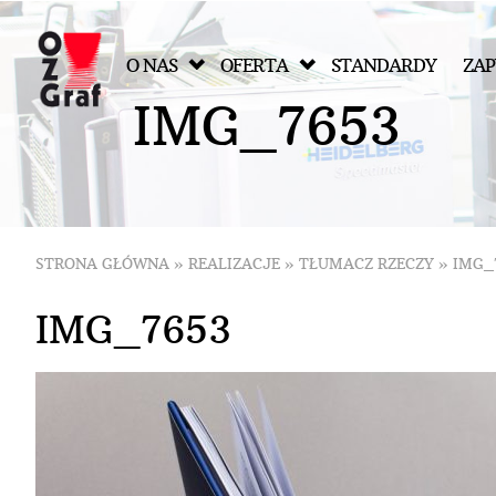
O NAS
OFERTA
STANDARDY
ZAP
I
M
G
_
7
6
5
3
STRONA GŁÓWNA
»
REALIZACJE
»
TŁUMACZ RZECZY
»
IMG_
IMG_7653