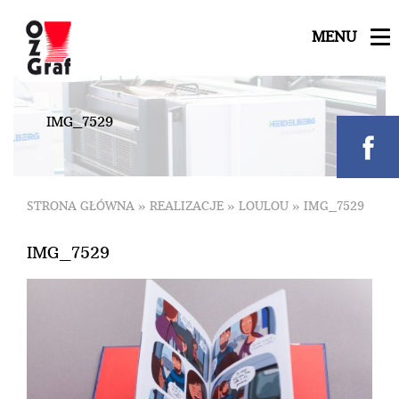
MENU
I
M
G
_
7
5
2
9
STRONA GŁÓWNA
»
REALIZACJE
»
LOULOU
»
IMG_7529
IMG_7529