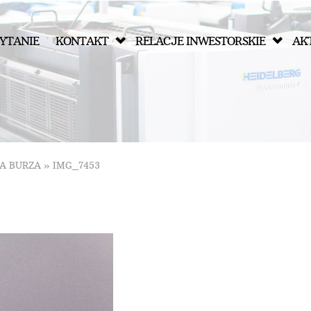
YTANIE
KONTAKT
RELACJE INWESTORSKIE
AK
A BURZA
»
IMG_7453