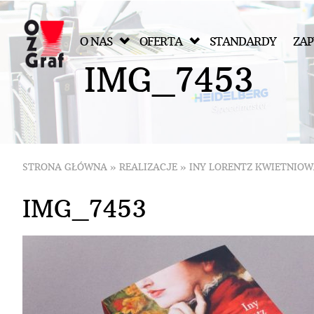
O NAS
OFERTA
STANDARDY
ZAP
I
M
G
_
7
4
5
3
STRONA GŁÓWNA
»
REALIZACJE
»
INY LORENTZ KWIETNIOW
IMG_7453