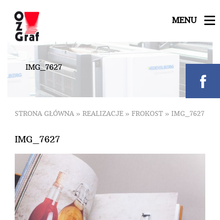
MENU
I
M
G
_
7
6
2
7
STRONA GŁÓWNA
»
REALIZACJE
»
FROKOST
»
IMG_7627
IMG_7627