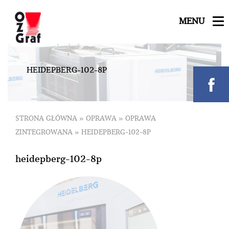
MENU
H
E
I
D
E
P
B
E
R
G
-
1
0
2
-
8
P
STRONA GŁÓWNA
»
OPRAWA
»
OPRAWA
ZINTEGROWANA
»
HEIDEPBERG-102-8P
heidepberg-102-8p