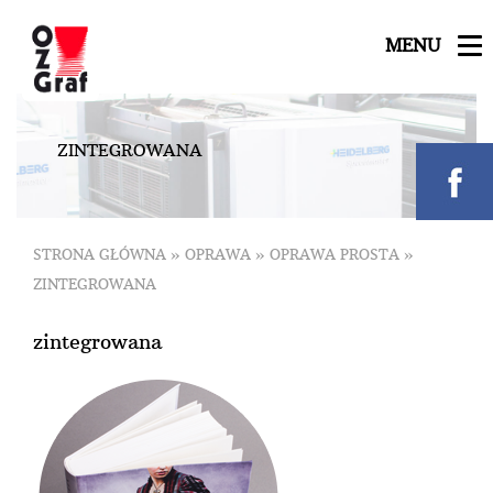
MENU
Z
I
N
T
E
G
R
O
W
A
N
A
STRONA GŁÓWNA
»
OPRAWA
»
OPRAWA PROSTA
»
ZINTEGROWANA
zintegrowana