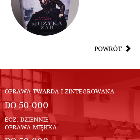
POWRÓT
OPRAWA TWARDA I ZINTEGROWANA
DO
50 000
EGZ. DZIENNIE
OPRAWA MIĘKKA