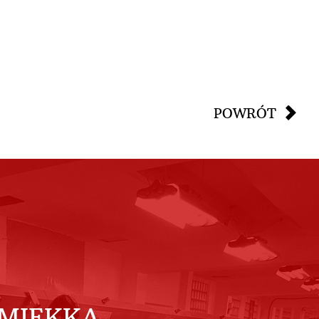
POWRÓT
MIĘKKA