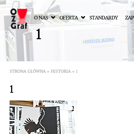
O NAS
OFERTA
STANDARDY
ZAP
1
STRONA GŁÓWNA
»
HISTORIA
»
1
1