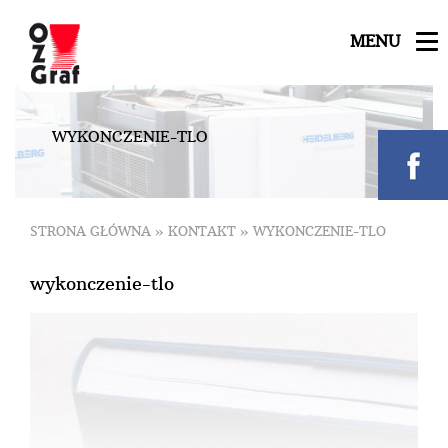
MENU
W
Y
K
O
N
C
Z
E
N
I
E
-
T
L
O
STRONA GŁÓWNA
»
KONTAKT
»
WYKONCZENIE-TLO
wykonczenie-tlo