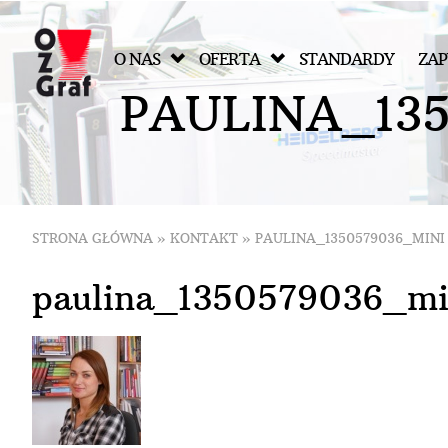
O NAS
OFERTA
STANDARDY
ZAP
P
A
U
L
I
N
A
_
1
3
STRONA GŁÓWNA
»
KONTAKT
»
PAULINA_1350579036_MINI
paulina_1350579036_mi