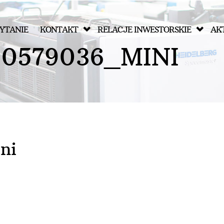
YTANIE
KONTAKT
RELACJE INWESTORSKIE
AK
5
0
5
7
9
0
3
6
_
M
I
N
I
ni