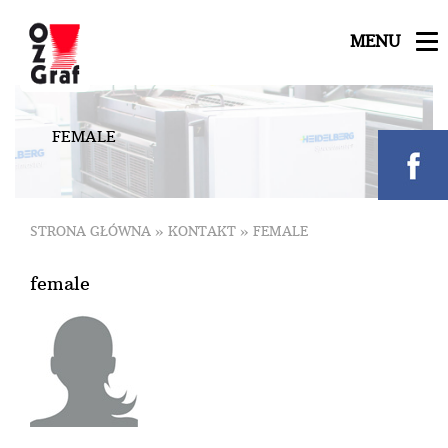
MENU
F
E
M
A
L
E
STRONA GŁÓWNA
»
KONTAKT
»
FEMALE
female