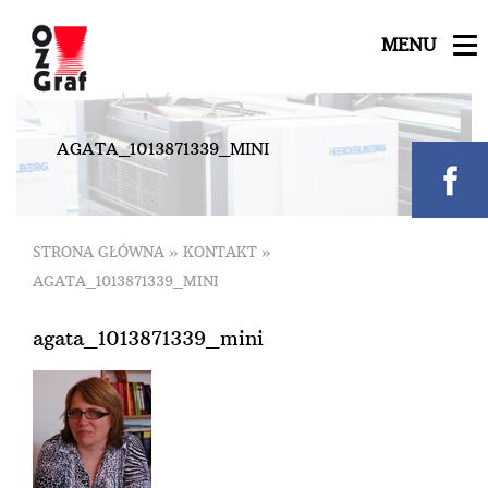
MENU
A
G
A
T
A
_
1
0
1
3
8
7
1
3
3
9
_
M
I
N
I
STRONA GŁÓWNA
»
KONTAKT
»
AGATA_1013871339_MINI
agata_1013871339_mini