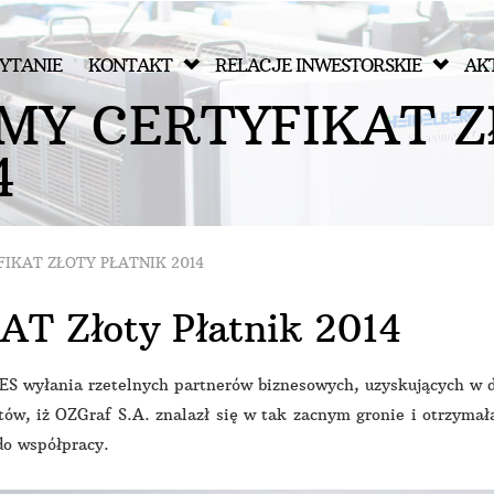
YTANIE
KONTAKT
RELACJE INWESTORSKIE
AK
M
Y
C
E
R
T
Y
F
I
K
A
T
Z
4
IKAT ZŁOTY PŁATNIK 2014
T Złoty Płatnik 2014
 wyłania rzetelnych partnerów biznesowych, uzyskujących w d
ów, iż OZGraf S.A. znalazł się w tak zacnym gronie i otrzyma
do współpracy.