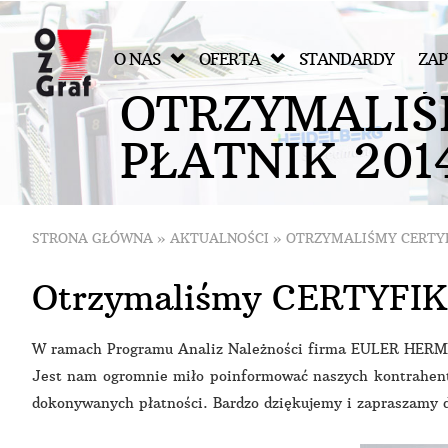
O NAS
OFERTA
STANDARDY
ZAP
O
T
R
Z
Y
M
A
L
I
Ś
P
Ł
A
T
N
I
K
2
0
1
STRONA GŁÓWNA
»
AKTUALNOŚCI
»
OTRZYMALIŚMY CERTYF
Otrzymaliśmy CERTYFIKA
W ramach Programu Analiz Należności firma EULER HERMES
Jest nam ogromnie miło poinformować naszych kontrahent
dokonywanych płatności. Bardzo dziękujemy i zapraszamy 