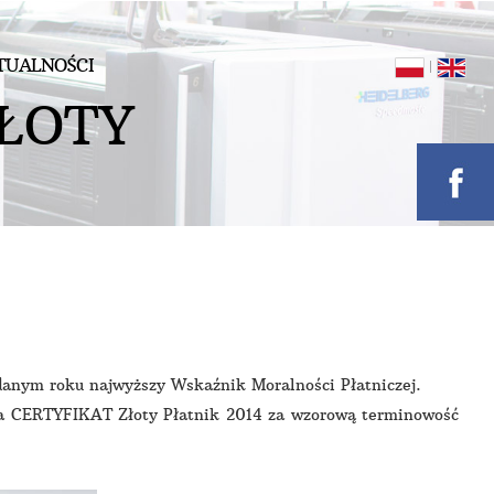
TUALNOŚCI
Ł
O
T
Y
anym roku najwyższy Wskaźnik Moralności Płatniczej.
ła CERTYFIKAT Złoty Płatnik 2014 za wzorową terminowość