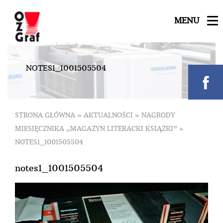
MENU
N
O
T
E
S
1
_
1
0
0
1
5
0
5
5
0
4
STRONA GŁÓWNA
»
AKTUALNOŚCI
»
NAGRODY
MIESIĘCZNIKA „MAGAZYN LITERACKI KSIĄŻKI”
»
NOTES1_1001505504
notes1_1001505504