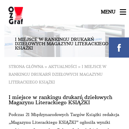
MENU
I
M
I
E
J
S
C
E
W
R
A
N
K
I
N
G
U
D
R
U
K
A
R
Ń
D
Z
I
E
Ł
O
W
Y
C
H
M
A
G
A
Z
Y
N
U
L
I
T
E
R
A
C
K
I
E
G
O
K
S
I
Ą
Ż
K
I
STRONA GŁÓWNA
»
AKTUALNOŚCI
»
I MIEJSCE W
RANKINGU DRUKARŃ DZIEŁOWYCH MAGAZYNU
LITERACKIEGO KSIĄŻKI
I miejsce w rankingu drukarń dziełowych
Magazynu Literackiego KSIĄŻKI
Podczas 21 Międzynarodowych Targów Książki redakcja
„Magazynu Literackiego KSIĄŻKI” ogłosiła wyniki