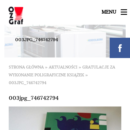
MENU
0
0
3
J
P
G
_
7
4
6
7
4
2
7
9
4
STRONA GŁÓWNA
»
AKTUALNOŚCI
»
GRATULACJE ZA
WYKONANIE POLIGRAFICZNE KSIĄŻEK
»
003JPG_746742794
003jpg_746742794