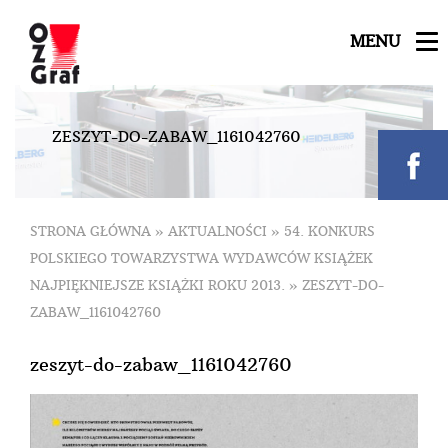
MENU
Z
E
S
Z
Y
T
-
D
O
-
Z
A
B
A
W
_
1
1
6
1
0
4
2
7
6
0
STRONA GŁÓWNA
»
AKTUALNOŚCI
»
54. KONKURS
POLSKIEGO TOWARZYSTWA WYDAWCÓW KSIĄŻEK
NAJPIĘKNIEJSZE KSIĄŻKI ROKU 2013.
»
ZESZYT-DO-
ZABAW_1161042760
zeszyt-do-zabaw_1161042760