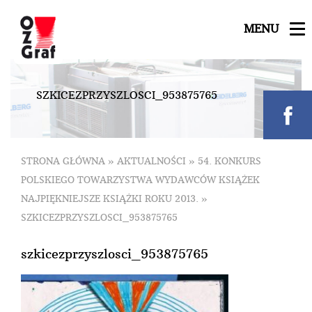
MENU
S
Z
K
I
C
E
Z
P
R
Z
Y
S
Z
L
O
S
C
I
_
9
5
3
8
7
5
7
6
5
STRONA GŁÓWNA
»
AKTUALNOŚCI
»
54. KONKURS
POLSKIEGO TOWARZYSTWA WYDAWCÓW KSIĄŻEK
NAJPIĘKNIEJSZE KSIĄŻKI ROKU 2013.
»
SZKICEZPRZYSZLOSCI_953875765
szkicezprzyszlosci_953875765