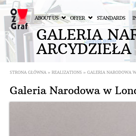
ABOUT US
OFFER
STANDARDS
I
G
A
L
E
R
I
A
N
A
A
R
C
Y
D
Z
I
E
Ł
A
STRONA GŁÓWNA
»
REALIZATIONS
»
GALERIA NARODOWA W
Galeria Narodowa w Lond