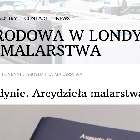
NQUIRY
CONTACT
NEWS
R
O
D
O
W
A
W
L
O
N
D
M
A
L
A
R
S
T
W
A
 LONDYNIE. ARCYDZIEŁA MALARSTWA
ynie. Arcydzieła malarstw