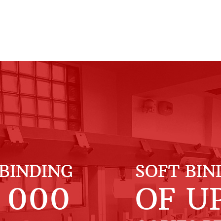
BINDING
SOFT BIN
 000
OF U