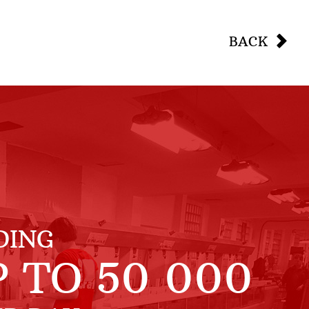
BACK
DING
P TO
50 000