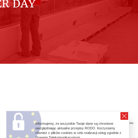
ER DAY
Informujemy, że wszystkie Twoje dane są chronione
uwzględniając aktualne przepisy RODO. Korzystamy
również z plików cookies w celu realizacji usług zgodnie z
Prawem Telekomunikacyjnym.