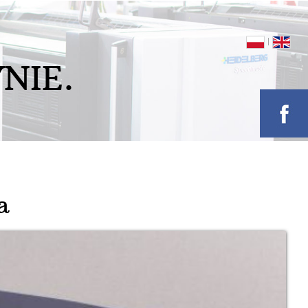
Y
N
I
E
.
a